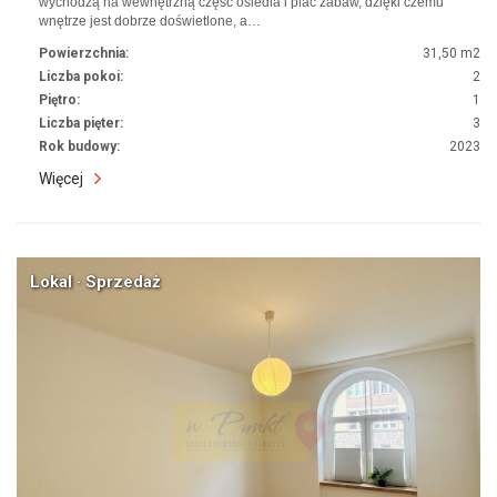
wychodzą na wewnętrzną część osiedla i plac zabaw, dzięki czemu
wnętrze jest dobrze doświetlone, a…
Powierzchnia:
31,50 m2
Liczba pokoi:
2
Piętro:
1
Liczba pięter:
3
Rok budowy:
2023
Więcej
Lokal · Sprzedaż