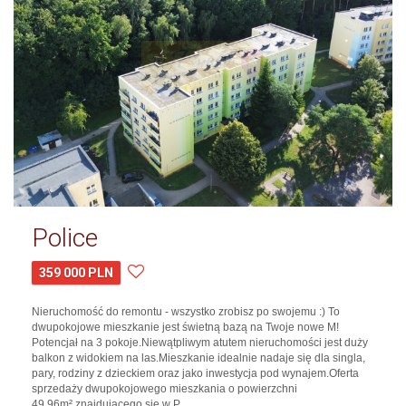
Police
359 000 PLN
Nieruchomość do remontu - wszystko zrobisz po swojemu :) To
dwupokojowe mieszkanie jest świetną bazą na Twoje nowe M!
Potencjał na 3 pokoje.Niewątpliwym atutem nieruchomości jest duży
balkon z widokiem na las.Mieszkanie idealnie nadaje się dla singla,
pary, rodziny z dzieckiem oraz jako inwestycja pod wynajem.Oferta
sprzedaży dwupokojowego mieszkania o powierzchni
49,96m² znajdującego się w P…