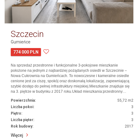
Szczecin
Gumieńce
774 000 PLN
Na sprzedaż przestronne i funkcjonalne 3-pokojowe mieszkanie
położone na jednym z najbardziej pożądanych osiedli w Szczecinie –
Nowa Cukrownia na Gumieńcach. To nowoczesne i kameralne osiedle
cenione jest za ciszę, spokój oraz doskonałą lokalizację, zapewniającą
szybki dostęp do pełnej infrastruktury miejskiej.Mieszkanie znajduje się
na 3. piętrze w budynku z 2017 roku.Układ mieszkania:przestronny…
Powierzchnia:
55,72 m2
Liczba pokoi:
3
Piętro:
3
Liczba pięter:
3
Rok budowy:
2017
Więcej