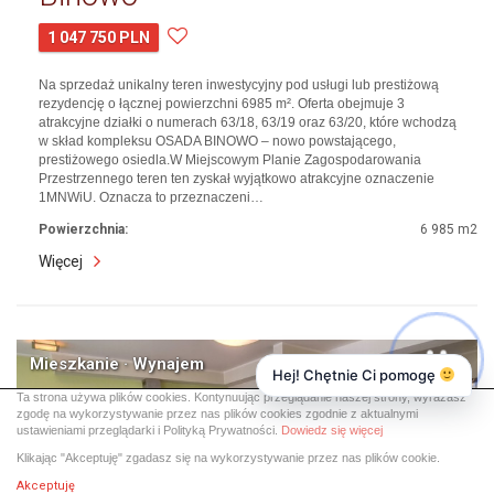
1 047 750 PLN
Na sprzedaż unikalny teren inwestycyjny pod usługi lub prestiżową
rezydencję o łącznej powierzchni 6985 m². Oferta obejmuje 3
atrakcyjne działki o numerach 63/18, 63/19 oraz 63/20, które wchodzą
w skład kompleksu OSADA BINOWO – nowo powstającego,
prestiżowego osiedla.W Miejscowym Planie Zagospodarowania
Przestrzennego teren ten zyskał wyjątkowo atrakcyjne oznaczenie
1MNWiU. Oznacza to przeznaczeni…
Powierzchnia:
6 985 m2
Więcej
Mieszkanie · Wynajem
Hej! Chętnie Ci pomogę
Ta strona używa plików cookies. Kontynuując przeglądanie naszej strony, wyrażasz
zgodę na wykorzystywanie przez nas plików cookies zgodnie z aktualnymi
ustawieniami przeglądarki i Polityką Prywatności.
Dowiedz się więcej
Klikając "Akceptuję" zgadasz się na wykorzystywanie przez nas plików cookie.
Akceptuję