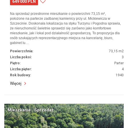
649 000 PLN
Na sprzedaż przestronne mieszkanie o powierzchni 73,15 m²,
położone na parterze zadbanej kamienicy przy ul. Mickiewicza w
Szczecinie. Doskonała lokalizacja na styku Turzynu i Pogodna sprawia,
że nieruchomość świetnie sprawdzi się zarówno jako komfortowe
mieszkanie, jak i lokal pod działalność gospodarczą. To propozycja dla
osób szukających reprezentacyjnego miejsca na kancelarię, biuro,
gabinet lu…
Powierzchnia:
73,15 m2
Liczba pokoi:
3
Piętro:
Parter
Liczba pięter:
4
Rok budowy:
1940
Więcej
Mieszkanie · Sprzedaż