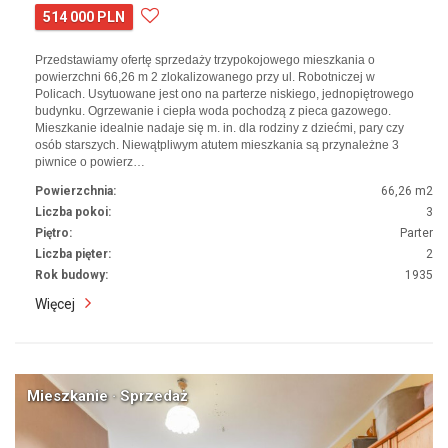
514 000 PLN
Przedstawiamy ofertę sprzedaży trzypokojowego mieszkania o
powierzchni 66,26 m 2 zlokalizowanego przy ul. Robotniczej w
Policach. Usytuowane jest ono na parterze niskiego, jednopiętrowego
budynku. Ogrzewanie i ciepła woda pochodzą z pieca gazowego.
Mieszkanie idealnie nadaje się m. in. dla rodziny z dziećmi, pary czy
osób starszych. Niewątpliwym atutem mieszkania są przynależne 3
piwnice o powierz…
Powierzchnia:
66,26 m2
Liczba pokoi:
3
Piętro:
Parter
Liczba pięter:
2
Rok budowy:
1935
Więcej
Mieszkanie · Sprzedaż