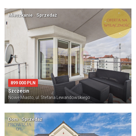
Mieszkanie · Sprzedaż
899 000 PLN
Szczecin
Nowe Miasto, ul. Stefana Lewandowskiego
Dom · Sprzedaż