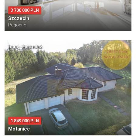
3 700 000 PLN
Szczecin
Pogodno
Dom · Sprzedaż
1 849 000 PLN
Motaniec