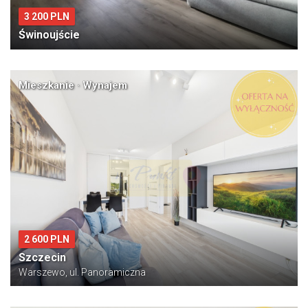
3 200 PLN
Świnoujście
Mieszkanie · Wynajem
2 600 PLN
Szczecin
Warszewo, ul. Panoramiczna