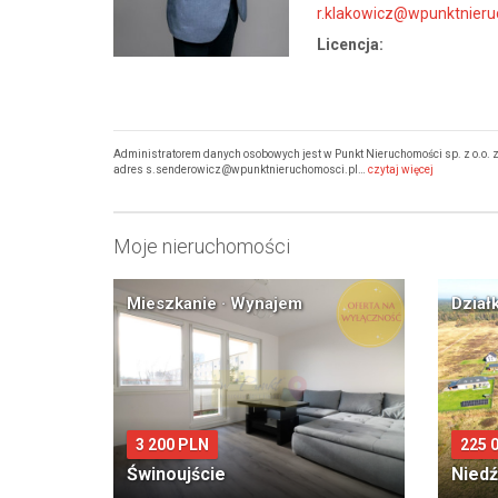
r.klakowicz@wpunktnieru
Licencja:
Administratorem danych osobowych jest w Punkt Nieruchomości sp. z o.o. z 
adres s.senderowicz@wpunktnieruchomosci.pl…
czytaj więcej
Moje nieruchomości
Mieszkanie · Wynajem
Dział
3 200 PLN
225 
Świnoujście
Nied