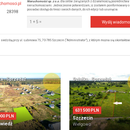
Nieruchomości sp. z o.o.
dla celów związanych z działalnością pośrednictwa 
chomosci.pl
nieruchomościami. Jednocześnie potwierdzam, iż zostałem poinformowany o t
posiadać dostęp do treści swoich danych, do ich edycji lub usunięcia.
28398
Wyślij wiadom
siedzibą przy ul. Łubinowa 75, 70-785 Szczecin (“Administrator”), z którym można się skontakto
ka · Sprzedaż
Działka · Sprzedaż
631 500 PLN
000 PLN
Szczecin
źwiedź
Wielgowo