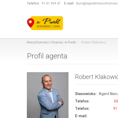
Telefon:
91 81 999 47
E-mail:
biuro@wpunktnieruchomosci
Nieruchomości i Finanse: w Punkt
Robert Klakowicz
Profil agenta
Robert Klakowi
Stanowisko:
Agent Nier
Telefon:
60
Telefon:
91
E-mail: