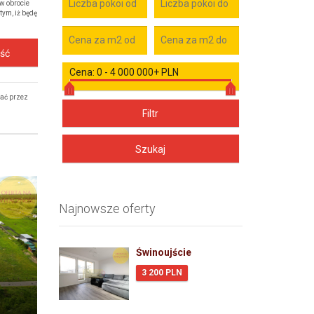
w obrocie
ym, iż będę
ość
Cena:
0
-
4 000 000+ PLN
wać przez
Najnowsze oferty
Świnoujście
3 200 PLN