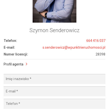
Szymon Senderowicz
Telefon:
664 416 037
E-mail:
s.senderowicz@wpunktnieruchomosci.pl
Numer licencji:
28398
Profil agenta