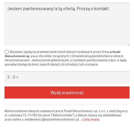
Wyrażam zgodę na przetwarzanie moich danych osobowych przez firmę
w Punkt
Nieruchomości sp. z o.o.
dla celów związanych z działalnością pośrednictwa w obrocie
nieruchomościami. Jednocześnie potwierdzam, iż zostałem poinformowany o tym, iż będę
posiadać dostęp do treści swoich danych, do ich edycji lub usunięcia.
Wyślij wiadomość
Administratorem danych osobowych jest w Punkt Nieruchomości sp. z o.o. z siedzibą przy
ul. Łubinowa 75, 70-785 Szczecin (“Administrator”), z którym można się skontaktować
przez adres s.senderowicz@wpunktnieruchomosci.pl…
czytaj więcej